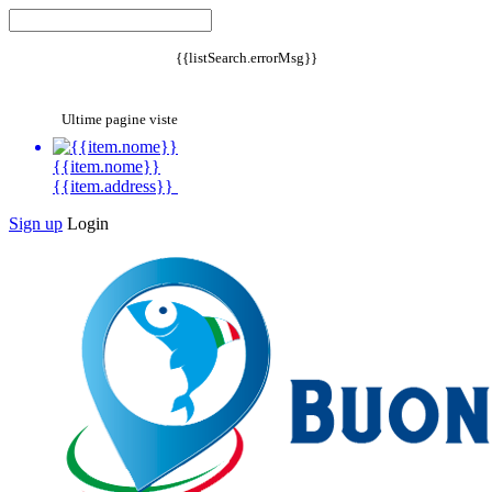
{{listSearch.errorMsg}}
Ultime pagine viste
{{item.nome}}
{{item.address}}
Sign up
Login