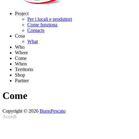
Project
Per i locali e produttori
Come funziona
Contacts
Cosa
What
Who
Where
Come
When
Territorio
Shop
Partner
Come
Copyright © 2026
BuonPescato
Accedi