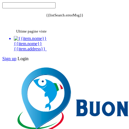
{{listSearch.errorMsg}}
Ultime pagine viste
{{item.nome}}
{{item.address}}
Sign up
Login